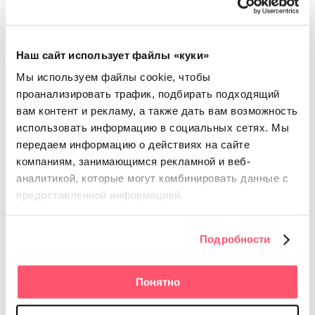
✅
Чем полезно для бизнеса:
Продолжать активно работать с отзывами. Вот список
Наш сайт использует файлы «куки»
полезных ссылок:
Мы используем файлы cookie, чтобы
проанализировать трафик, подбирать подходящий
Ключевые ошибки в работе с отзывами
вам контент и рекламу, а также дать вам возможность
использовать информацию в социальных сетях.
Мы
Большой гайд по ответам на отзывы
передаем информацию о действиях на сайте
Как поручить работу с отзывами нейросети
компаниям, занимающимся рекламной и веб-
аналитикой, которые
могут комбинировать данные с
предоставленной информацией.
Напомним, что с помощью инструментов платформы
RocketData вы можете существенно упростить работу
с отзывами.
Подробности
Понятно
Сервис сбора отзывов