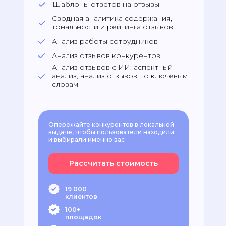
Шаблоны ответов на отзывы
Сводная аналитика содержания,
тональности и рейтинга отзывов
Анализ работы сотрудников
Анализ отзывов конкурентов
Анализ отзывов с ИИ: аспектный
анализ, анализ отзывов по ключевым
словам
Опережайте конкурентов в локальной
выдаче, чтобы пользователи находили
и выбирали именно вас
Рассчитать стоимость
19 000
клиентов
100+
площадок