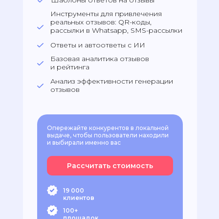
Шаблоны ответов на отзывы
Инструменты для привлечения
реальных отзывов: QR-коды,
рассылки в Whatsapp, SMS-рассылки
Ответы и автоответы с ИИ
Базовая аналитика отзывов
и рейтинга
Анализ эффективности генерации
отзывов
Опережайте конкурентов в локальной
выдаче, чтобы пользователи находили
и выбирали именно вас
Рассчитать стоимость
19 000
клиентов
100+
площадок