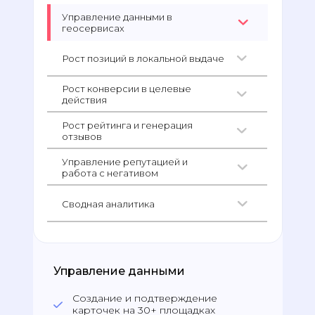
Управление данными в
геосервисах
Рост позиций в локальной выдаче
Рост конверсии в целевые
действия
Рост рейтинга и генерация
отзывов
Управление репутацией и
работа с негативом
Сводная аналитика
19 000
клиентов
Управление данными
100+
площадок
Создание и подтверждение
карточек на 30+ площадках
AI-