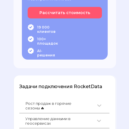
Рассчитать стоимость
19 000
клиентов
100+
площадок
AI-
решения
Задачи подключения RocketData
Рост продаж в горячие
сезоны 🔥
Управление данными в
геосервисах