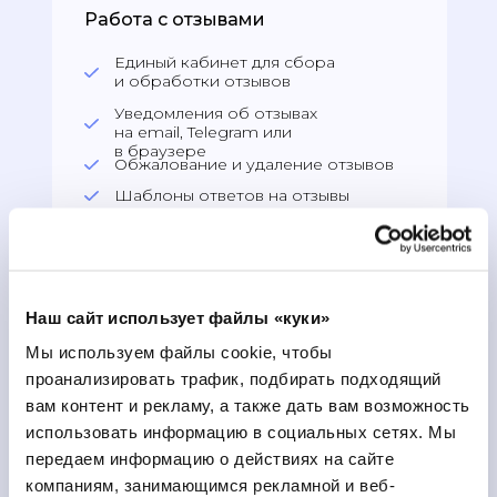
Работа с отзывами
Единый кабинет для сбора
и обработки отзывов
Уведомления об отзывах
на email, Telegram или
в браузере
Обжалование и удаление отзывов
Шаблоны ответов на отзывы
Инструменты генерации реальных
отзывов: QR-коды, рассылки
в Whatsapp, SMS-рассылки
Базовая аналитика отзывов
и рейтинга
Наш сайт использует файлы «куки»
Аналитика эффективности
Мы используем файлы cookie, чтобы
генерации отзывов
проанализировать трафик, подбирать подходящий
вам контент и рекламу, а также дать вам возможность
использовать информацию в социальных сетях.
Мы
Опережайте конкурентов в локальной
передаем информацию о действиях на сайте
выдаче, чтобы пользователи находили
компаниям, занимающимся рекламной и веб-
и выбирали именно вас