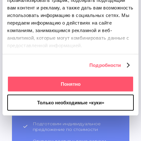
счастья»
вам контент и рекламу, а также дать вам возможность
использовать информацию в социальных сетях.
Мы
передаем информацию о действиях на сайте
компаниям, занимающимся рекламной и веб-
аналитикой, которые
могут комбинировать данные с
предоставленной информацией.
Протестируйте
RocketData бесплатно
Подробности
Проведем аудит присутствия
вашей компании в геосервисах и
Понятно
дадим рекомендации по
увеличению потока клиентов
Разберем ваши цели и задачи,
Только необходимые «куки»
подберем подходящий набор
инструментов
Подготовим индивидуальное
предложение по стоимости