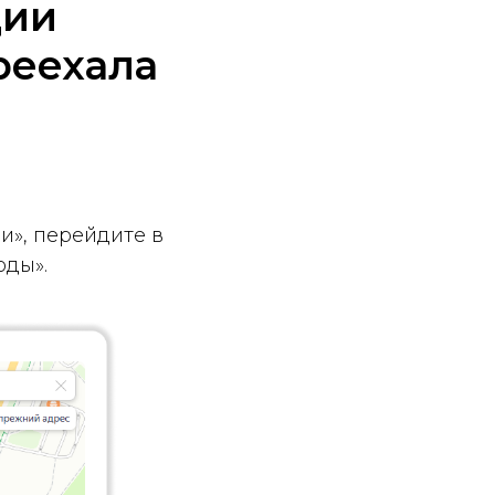
ции
реехала
и», перейдите в
оды».