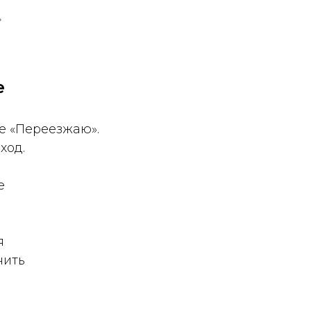
»
е
е «Переезжаю».
ход.
е
я
нить