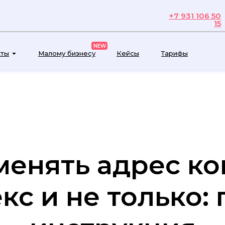
+7 931 106 50
15
NEW
кты
Малому бизнесу
Кейсы
Тарифы
менять адрес к
кс и не только: