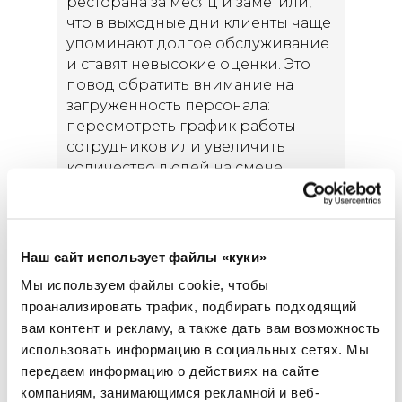
ресторана за месяц и заметили,
что в выходные дни клиенты чаще
упоминают долгое обслуживание
и ставят невысокие оценки. Это
повод обратить внимание на
загруженность персонала:
пересмотреть график работы
сотрудников или увеличить
количество людей на смене.
Если клиенты жалуются на то, на
что бизнес повлиять не может,
продумайте, как такой негатив
Наш сайт использует файлы «куки»
можно предупредить: например,
Мы используем файлы cookie, чтобы
если ваш офис находится в
проанализировать трафик, подбирать подходящий
труднодоступном месте,
вам контент и рекламу, а также дать вам возможность
опубликуйте сторис на Яндекс
использовать информацию в социальных сетях.
Мы
Картах с подробным описанием
передаем информацию о действиях на сайте
как вас найти.
компаниям, занимающимся рекламной и веб-