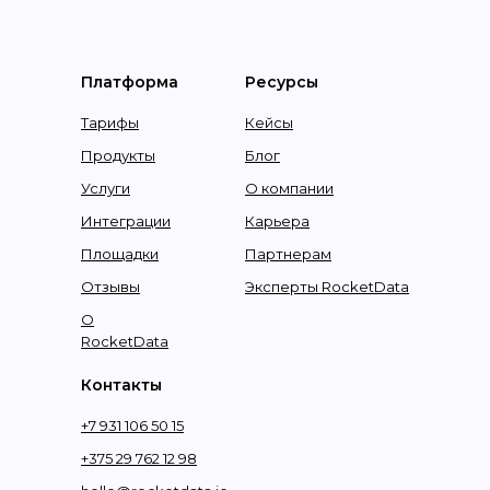
Платформа
Ресурсы
Тарифы
Кейсы
Продукты
Блог
Услуги
О компании
Интеграции
Карьера
Площадки
Партнерам
Отзывы
Эксперты RocketData
О
RocketData
Контакты
+7 931 106 50 15
+375 29 762 12 98