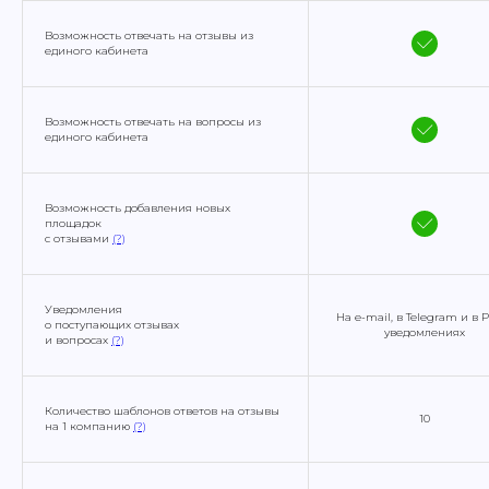
Возможность отвечать на отзывы из
единого кабинета
Возможность отвечать на вопросы из
единого кабинета
Возможность добавления новых
площадок
с отзывами
(?)
Уведомления
На e-mail, в Telegram и в 
о поступающих отзывах
уведомлениях
и вопросах
(?)
Количество шаблонов ответов на отзывы
10
на 1 компанию
(?)