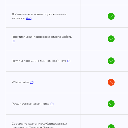
Добавление в новые подключенные
каталоги
#e6
Премиальная поддержка отдела Заботы
(?)
Группы локаций в личном кабинете
(?)
White Label
(?)
Расширенная аналитика
(?)
Сервис по удалению дублированных
карточек в Google и Яндекс