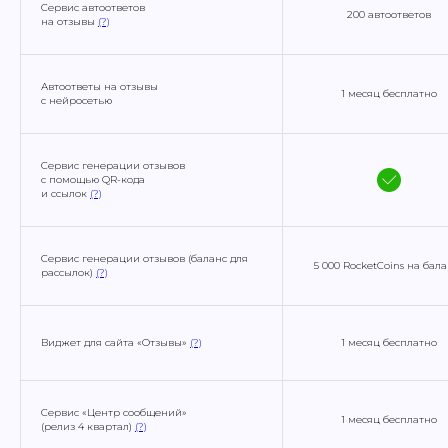
Сервис автоответов
200 автоответов
на отзывы
(?)
Автоответы на отзывы
1 месяц бесплатно
с нейросетью
Сервис генерации отзывов
с помощью QR-кода
и ссылок
(?)
Сервис генерации отзывов (баланс для
5 000 RocketCoins на бал
рассылок)
(?)
Виджет для сайта «Отзывы»
(?)
1 месяц бесплатно
Сервис «Центр сообщений»
1 месяц бесплатно
(релиз 4 квартал)
(?)