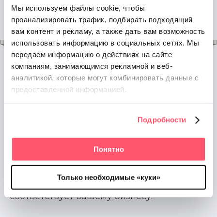
Мы используем файлы cookie, чтобы
проанализировать трафик, подбирать подходящий
вам контент и рекламу, а также дать вам возможность
использовать информацию в социальных сетях.
Мы
передаем информацию о действиях на сайте
компаниям, занимающимся рекламной и веб-
аналитикой, которые
могут комбинировать данные с
предоставленной информацией.
Сервис по управлению фотографиями в
2
Google, Яндекс и 2GIS
Подробности
Просматривайте старые и новые фото в
карточках из единого кабинета,
Понятно
контролируйте картинки, загруженные
пользователями, и отправляйте жалобы
Только необходимые «куки»
на контент, который вредит или не
соответствует вашему бизнесу.