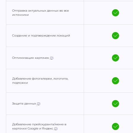
Отправка актуальных данных во все
источники
Создание и подтверждение локаций
Оптимизация карточек
(?)
Добавление фотогалереи, логотипа,
подложки
Защита данных
(?)
Добавление прейскуранта/меню в
карточки Google и Яндекс
(?)