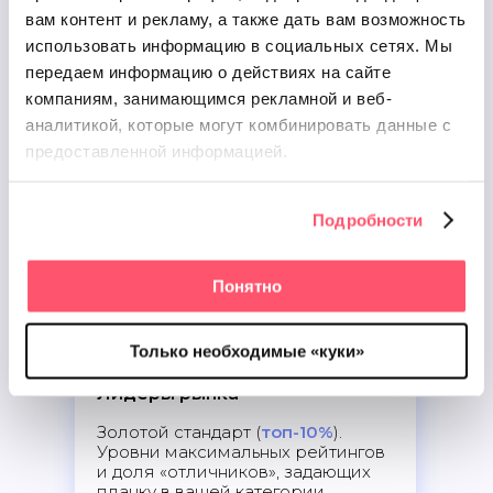
вам контент и рекламу, а также дать вам возможность
Зона роста
использовать информацию в социальных сетях.
Мы
передаем информацию о действиях на сайте
Порог
топ-25%
рынка.
Показатель, при котором
компаниям, занимающимся рекламной и веб-
алгоритмы геосервисов
аналитикой, которые
могут комбинировать данные с
начинают отдавать приоритет
предоставленной информацией.
вашей локации перед
конкурентами.
Подробности
Понятно
Только необходимые «куки»
Лидеры рынка
Золотой стандарт (
топ-10%
).
Уровни максимальных рейтингов
и доля «отличников», задающих
планку в вашей категории