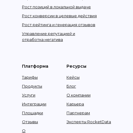
Рост позиций в локальной выдаче
Рост конверсии в целевые действия
Рост рейтинга и генерация отзывов
Управление репутацией и
отработка негатива
Платформа
Ресурсы
Тарифы
Кейсы
Продукты
Блог
Услуги
О компании
Интеграции
Карьера
Площадки
Партнерам
Отзывы
Эксперты RocketData
О