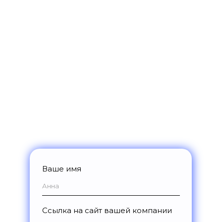
Получите доступ к возможностям
платформы на 14 дней:
Разберем ваши цели и задачи,
подберем подходящий набор
инструментов
Подготовим индивидуальное
предложение по стоимости
Откроем доступ к демо-версии
платформы на 14 дней
Ваше имя
Ссылка на сайт вашей компании