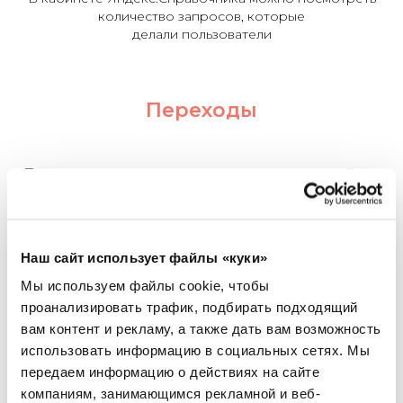
количество запросов, которые
делали пользователи
Переходы
«
Переход
»
— еще одна важная метрика локальной
оптимизации в Яндексе. Переход засчитывается, когда
пользователь нашел карточку вашей компании и
кликнул, то есть перешел в нее. Яндекс делит
переходы на прямые и категорийные (дискавери-
Наш сайт использует файлы «куки»
переходы):
Мы используем файлы cookie, чтобы
проанализировать трафик, подбирать подходящий
вам контент и рекламу, а также дать вам возможность
Прямые переходы
:
пользователь искал по
использовать информацию в социальных сетях.
Мы
названию именно вашу компанию и перешел в ее
карточку. Например, указал в запросе
передаем информацию о действиях на сайте
«ближайший Кофе хауз», в результатах поиска
компаниям, занимающимся рекламной и веб-