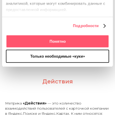
нашел кафе «Кофе хауз» и перешел в его
аналитикой, которые
могут комбинировать данные с
карточку.
предоставленной информацией.
Подробности
Категорийные (дискавери) переходы:
пользователь не искал конкретно вашу
компанию, но в процессе поиска перешел в ее
Понятно
карточку. Например, запрос был «кофейня
рядом», поисковая система ближайшей выдала
карточку «Кофе хауз» и пользователь перешел в
Только необходимые «куки»
нее.
Действия
Метрика
«
Действия
»
— это количество
взаимодействий пользователей с карточкой компании
в Яндекс.Поиске и Яндекс.Картах. К ним относятся: