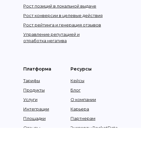
Рост позиций в локальной выдаче
Рост конверсии в целевые действия
Рост рейтинга и генерация отзывов
Управление репутацией и
отработка негатива
Платформа
Ресурсы
Тарифы
Кейсы
Продукты
Блог
Услуги
О компании
Интеграции
Карьера
Площадки
Партнерам
Отзывы
Эксперты RocketData
О