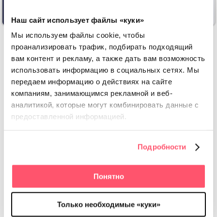
Наш сайт использует файлы «куки»
Мы используем файлы cookie, чтобы
проанализировать трафик, подбирать подходящий
Карточки временно закрытых компаний хуже
вам контент и рекламу, а также дать вам возможность
ранжируются. В приоритете будут организации с
использовать информацию в социальных сетях.
Мы
указанным графиком работы
передаем информацию о действиях на сайте
компаниям, занимающимся рекламной и веб-
аналитикой, которые
могут комбинировать данные с
предоставленной информацией.
Что делать, если
компания переехала
Подробности
Понятно
Если у вашей оффлайн-точки изменился адрес, удалять
карточку и создавать новую не нужно. В личном
кабинете Яндекс Бизнес укажите расположение
Только необходимые «куки»
новой локации, и карточка будет создана