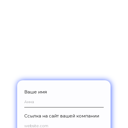
Получите доступ к возможностям
платформы на 14 дней:
Разберем ваши цели и задачи,
подберем подходящий набор
инструментов
Подготовим индивидуальное
предложение по стоимости
Откроем доступ к демо-версии
платформы на 14 дней
Ваше имя
Ссылка на сайт вашей компании