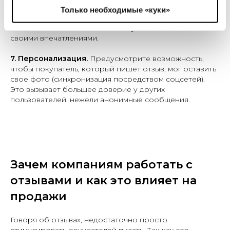
Обзоры товаров либо услуг на страницах их соцсетей
Только необходимые «куки»
всегда располагают к дискуссиям. Пользователи
обязательно подключатся к обсуждению, поделятся
своими впечатлениями.
7. Персонализация.
Предусмотрите возможность,
чтобы покупатель, который пишет отзыв, мог оставить
свое фото (синхронизация посредством соцсетей).
Это вызывает большее доверие у других
пользователей, нежели анонимные сообщения.
Зачем компаниям работать с
отзывами и как это влияет на
продажи
Говоря об отзывах, недостаточно просто
стимулировать покупателей писать. Так как это