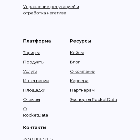
Управление репутацией и
отработка негатива
Платформа
Ресурсы
Тарифы
Кейсы
Продукты
Блог
Услуги
О компании
Интеграции
Карьера
Площадки
Партнерам
Отзывы
Эксперты RocketData
О
RocketData
Контакты
+7 931 106 50 15