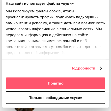
RocketData
Наш сайт использует файлы «куки»
Мы используем файлы cookie, чтобы
проанализировать трафик, подбирать подходящий
вам контент и рекламу, а также дать вам возможность
Все 68 локаций объединены в 4 сети,
100%
использовать информацию в социальных сетях.
Мы
синхронизация по брендам —
за 2 месяца
;
Вопросы с данными решены через техническую
передаем информацию о действиях на сайте
поддержку Яндекс;
компаниям, занимающимся рекламной и веб-
Получен полноценный доступ к управлению
аналитикой, которые
могут комбинировать данные с
данными сети через RocketData.
предоставленной информацией.
Подробности
Понятно
Только необходимые «куки»