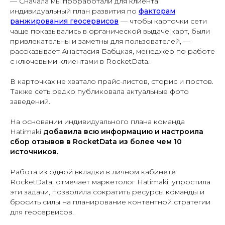
— Сначала мы проработали для клиента
индивидуальный план развития по
факторам
ранжирования геосервисов
— чтобы карточки сети
чаще показывались в органической выдаче карт, были
привлекательны и заметны для пользователей, —
рассказывает Анастасия Бабцкая, менеджер по работе
с ключевыми клиентами в RocketData.
В карточках не хватало прайс-листов, сторис и постов.
Также сеть редко публиковала актуальные фото
заведений.
На основании индивидуального плана команда
Hatimaki
добавила всю информацию и настроила
сбор отзывов в RocketData из более чем 10
источников.
Работа из одной вкладки в личном кабинете
RocketData, отмечает маркетолог Hatimaki, упростила
эти задачи, позволила сократить ресурсы команды и
бросить силы на планирование контентной стратегии
для геосервисов.