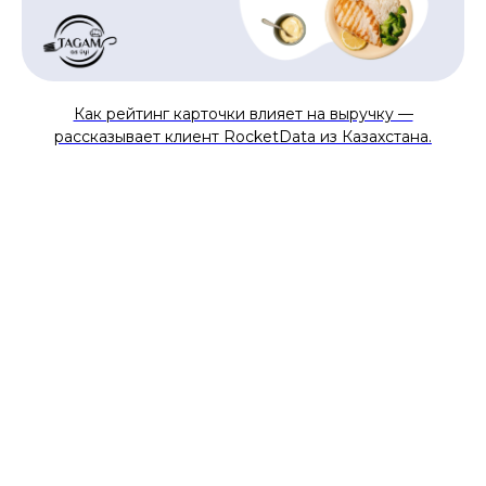
Как рейтинг карточки влияет на выручку —
рассказывает клиент RocketData из Казахстана.
Протестируйте
RocketData бесплатно
Получите доступ к возможностям
платформы на 14 дней:
Разберем ваши цели и задачи,
подберем подходящий набор
инструментов