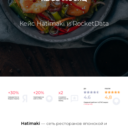
Кейс Hatimaki и RocketData
Hatimaki
— сеть ресторанов японской и