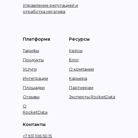
Управление репутацией и
отработка негатива
Платформа
Ресурсы
Тарифы
Кейсы
Продукты
Блог
Услуги
О компании
Интеграции
Карьера
Площадки
Партнерам
Отзывы
Эксперты RocketData
О
RocketData
Контакты
+7 931 106 50 15