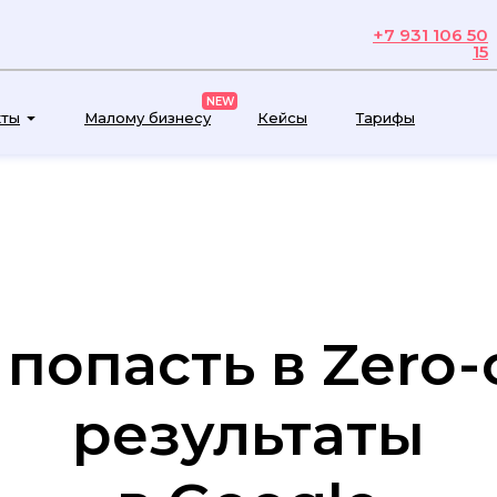
+7 931 106 50
15
NEW
кты
Малому бизнесу
Кейсы
Тарифы
 попасть в Zero-c
результаты