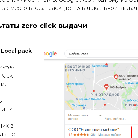
 за место в local pack (топ-3 в локальной выдач
ьтаты zero-click выдачи
Local pack
иков»
 Pack
м.
ь
 или
е
них в
ольше