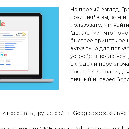
На первый взгляд, Гр
позиция" в выдаче и 
пользователям найти 
"движений", что помо
быстрее принять реш
актуально для польз
устройств, когда неу
вкладок и переключа
под этой выгодой дл
личный интерес Goog
ти посещать другие сайты, Google эффективно
 значимости GMB, Google Ads и одному из фа