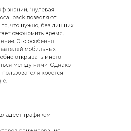
аф знаний, "нулевая
local pack позволяют
то, что нужно, без лишних
гает сэкономить время,
ение. Это особенно
ователей мобильных
добно открывать много
ться между ними. Однако
я пользователя кроется
le.
 владеет трафиком.
кторов ранжирования -