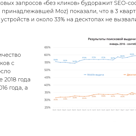
овых запросов «без кликов» будоражит SEO-со
 принадлежавшей Moz) показали, что в 3 кварт
устройств и около 33% на десктопах не вызвал
ичество
ков с
осло
е 2018 года
16 года, а