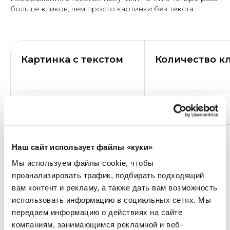
больше кликов, чем просто картинки без текста.
Картинка с текстом
Количество к
Да
688
Нет
306
Наш сайт использует файлы «куки»
Мы используем файлы cookie, чтобы
проанализировать трафик, подбирать подходящий
вам контент и рекламу, а также дать вам возможность
Также у уникальных фотографий больше кликов в пять
использовать информацию в социальных сетях.
Мы
раз, нежели у стоковых. Поэтому старайтесь добавлять
передаем информацию о действиях на сайте
в карточки фотографии компании, которые вы сделали
компаниям, занимающимся рекламной и веб-
сами, либо приглашенный фотограф.