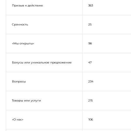
Призыв к действию
363
Срочность
25
«Мы открыты»
98
Бонусы или уникальное предложение
47
Вопросы
234
Товары или услуги
215
«О нас»
106