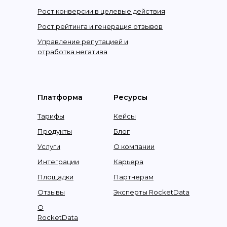
Рост конверсии в целевые действия
Рост рейтинга и генерация отзывов
Управление репутацией и
отработка негатива
Платформа
Ресурсы
Тарифы
Кейсы
Продукты
Блог
Услуги
О компании
Интеграции
Карьера
Площадки
Партнерам
Отзывы
Эксперты RocketData
О
RocketData