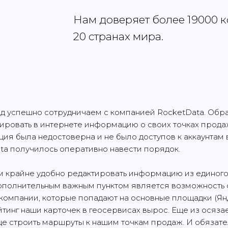
Нам доверяет более 19000 
20 странах мира.
од успешно сотрудничаем с компанией RocketData. Обра
ировать в интернете информацию о своих точках продаж,
ия была недостоверна и не было доступов к аккаунтам 
ta получилось оперативно навести порядок.
м крайне удобно редактировать информацию из единого
ополнительным важным пунктом является возможность 
 компании, которые попадают на основные площадки (Янд
йтинг наши карточек в геосервисах вырос. Еще из осяз
ще строить маршруты к нашим точкам продаж. И обязате