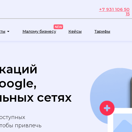
+7 931 106 50
15
NEW
кты
Малому бизнесу
Кейсы
Тарифы
каций
oogle,
льных сетях
доступных
чтобы привлечь