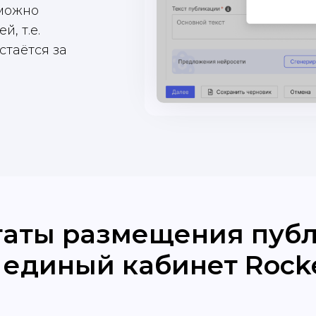
можно
, т.е.
стаётся за
таты размещения пуб
 единый кабинет Rock