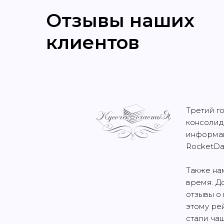
Отзывы наших
клиентов
Третий г
консолид
информац
RocketDa
Также на
время. Д
отзывы о
этому ре
стали ча