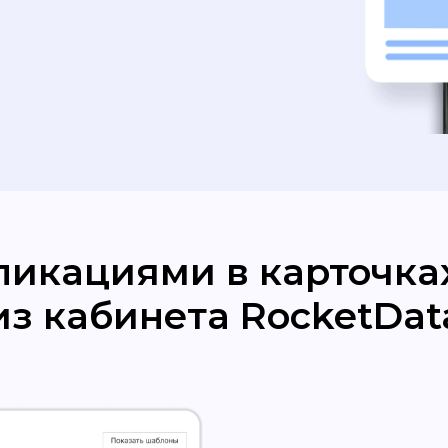
ликациями в карточка
из кабинета RocketDat