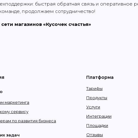
техподдержки: быстрая обратная связь и оперативное 
команде, продолжаем сотрудничество!
сети магазинов «‎Кусочек счастья»
ия
Платформа
Тарифы
о
Продукты
м маркетинга
Услуги
кому сервису
Интеграции
рам по развития бизнеса
Площадки
Отзывы
их задач