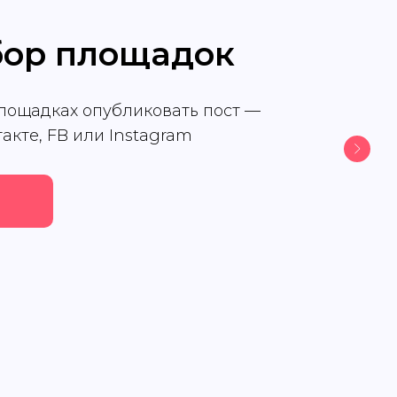
бор площадок
площадках опубликовать пост —
такте, FB или Instagram