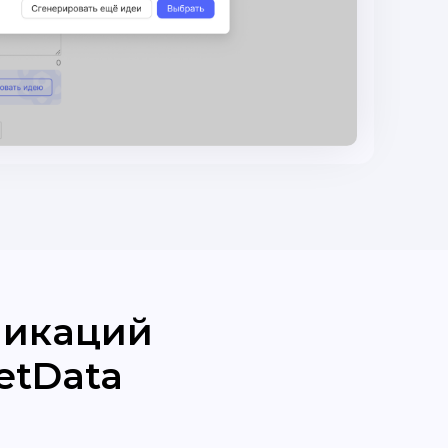
ликаций
etData