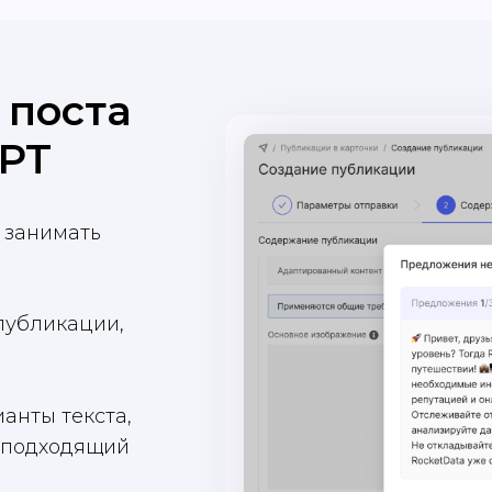
 поста
PT
 занимать
 публикации,
анты текста,
 подходящий