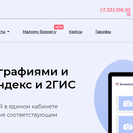
+7 931 106 50
15
NEW
кты
Малому бизнесу
Кейсы
Тарифы
графиями и
Яндекс и 2ГИС
й в едином кабинете
не соответствующим