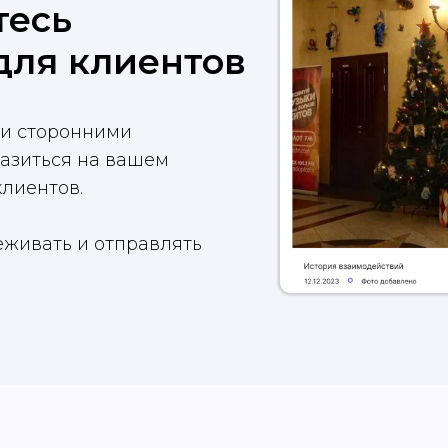
тесь
для клиентов
ки сторонними
разиться на вашем
клиентов.
еживать и отправлять