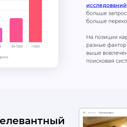
исследований
больше запрос
больше переход
На позиции ка
разные факторы
выше вовлечен
поисковая сис
релевантный