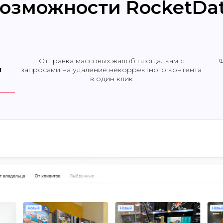
озможности RocketDa
Отправка массовых жалоб площадкам с
Ф
м
запросами на удаление некорректного контента
в один клик