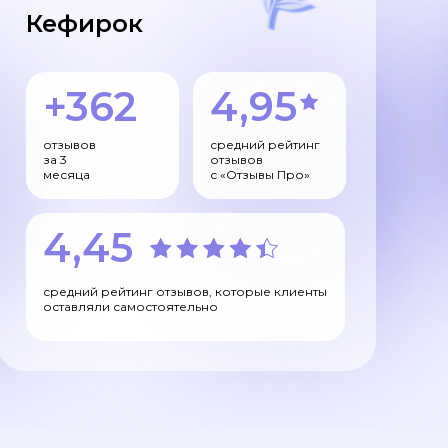
Кефирок
+362
4,95
отзывов
средний рейтинг
за 3
отзывов
месяца
с «Отзывы Про»
4,45
средний рейтинг отзывов, которые клиенты
оставляли самостоятельно