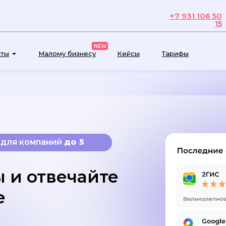
+7 931 106 50
льное предложение для компаний до 5 локаций
15
NEW
кты
Малому бизнесу
Кейсы
Тарифы
 для компаний
до 5
 и отвечайте
е