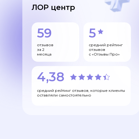
ЛОР центр
59
5
отзывов
средний рейтинг
за 2
отзывов
месяца
с «Отзывы Про»
4,38
средний рейтинг отзывов, которые клиенты
оставляли самостоятельно