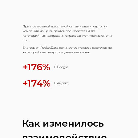
При правильной локальной оптимизации карточки
компании чаще выдаются пользователям по
категорийным запросам: «страхование», «полис омс» и
пр.
Благодаря RocketData количество показов карточек по
категорийным запросам увеличилось на:
+176%
В Google
+174%
В Яндекс
Как изменилось
взаимодействие