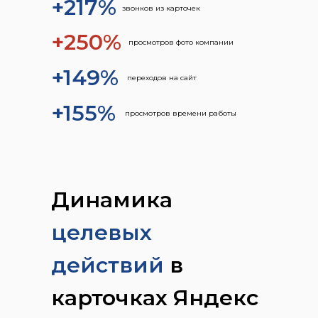
+217%
звонков из карточек
+250%
просмотров фото компании
+149%
переходов на сайт
+155%
просмотров времени работы
Динамика
целевых
действий
в
карточках Яндекс