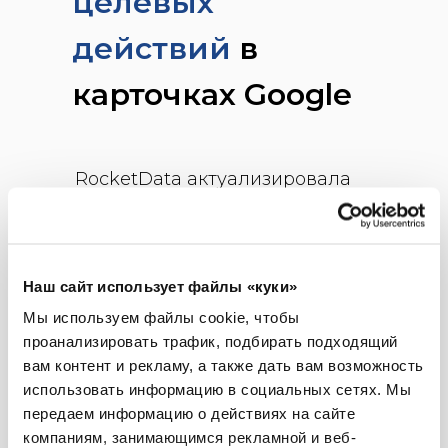
целевых
действий
в
карточках Google
RocketData актуализировала
карточки компании в Google,
что повысило их видимость,
как следствие - они стали
привлекательнее для
Наш сайт использует файлы «куки»
пользователей.
Мы используем файлы cookie, чтобы
проанализировать трафик, подбирать подходящий
вам контент и рекламу, а также дать вам возможность
На диаграмме можно увидеть
использовать информацию в социальных сетях.
Мы
динамику взаимодействий
передаем информацию о действиях на сайте
пользователей с карточками
компаниям, занимающимся рекламной и веб-