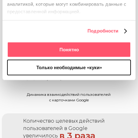
компании «Капитал МС» в
аналитикой, которые
могут комбинировать данные с
Google:
предоставленной информацией.
Подробности
Подключили
RocketData
Понятно
Карточки прошли
синхронизацию
Только необходимые «куки»
Динамика взаимодействий пользователей
с карточками Google
Количество целевых действий
пользователей в Google
в 3 раза
увеличилось