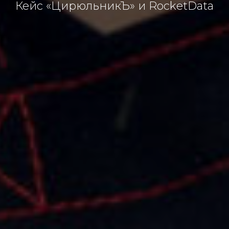
Кейс «ЦирюльникЪ» и RocketData