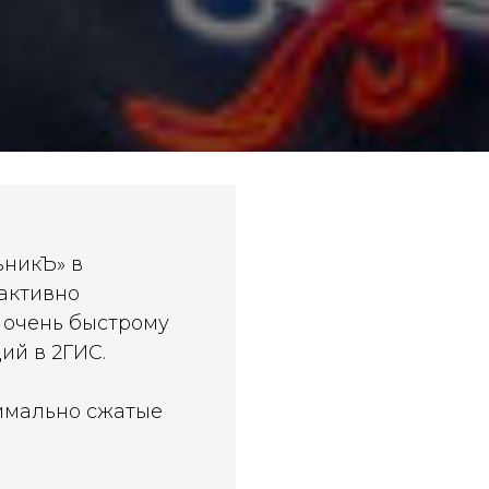
ьникЪ» в
активно
к очень быстрому
ий в 2ГИС.
симально сжатые