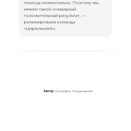
помощь моментально. Поэтому мы
имеем такой очевидный
положительный результат, —
резюмировала команда
«ЦирюльникЪ».
Автор:
Елизавета Посудневская
Протестируйте
RocketData бесплатно