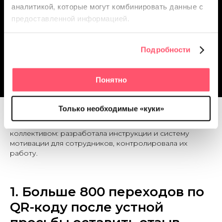
аналитикой, которые
могут комбинировать данные с
собирать больше отзывов
предоставленной информацией.
и улучшать сервис
Подробности
Понятно
Только необходимые «куки»
Команда управляющих салонов проработала процесс
по улучшению обратной связи от клиентов и с
коллективом: разработала инструкции и систему
мотивации для сотрудников, контролировала их
работу.
1. Больше 800 переходов по
QR-коду после устной