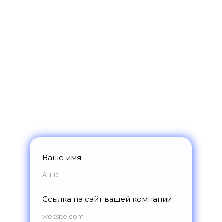
Получите доступ к возможностям
платформы на 14 дней:
Разберем ваши цели и задачи,
подберем подходящий набор
инструментов
Подготовим индивидуальное
предложение по стоимости
Откроем доступ к демо-версии
платформы на 14 дней
Ваше имя
Ссылка на сайт вашей компании