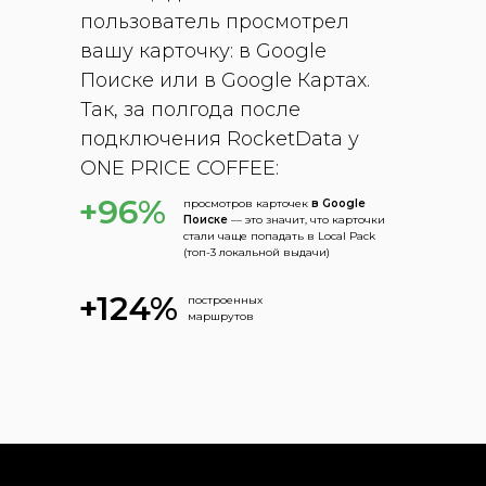
пользователь просмотрел
вашу карточку: в Google
Поиске или в Google Картах.
Так, за полгода после
подключения RocketData у
ONE PRICE COFFEE:
+96%
просмотров карточек
в Google
Поиске
— это значит, что карточки
стали чаще попадать в Local Pack
(топ-3 локальной выдачи)
+124%
построенных
маршрутов