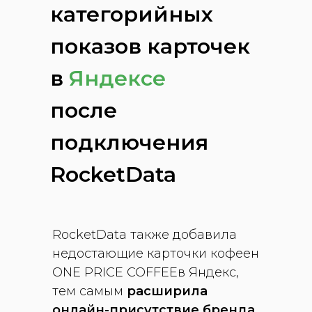
категорийных
показов карточек
в
Яндексе
после
подключения
RocketData
RocketData также добавила
недостающие карточки кофеен
ONE PRICE COFFEEв Яндекс,
тем самым
расширила
онлайн-присутствие бренда
.