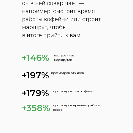
он в ней совершает —
например, смотрит время
работы кофейни или строит
маршрут, чтобы
в итоге прийти к вам.
+146%
построенных
маршрутов
+197%
просмотров отзывов
+179%
просмотров фото кофеен
+358%
просмотров времени работы
кофеен