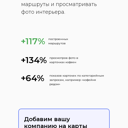
маршруты и просматривать
фото интерьера.
+117%
построенных
маршрутов
+134%
просмотров фото в
карточках кофеен
+64%
показов карточек по категорийным
запросам, например «кофейня
рядом»
Добавим вашу
компанию на карты