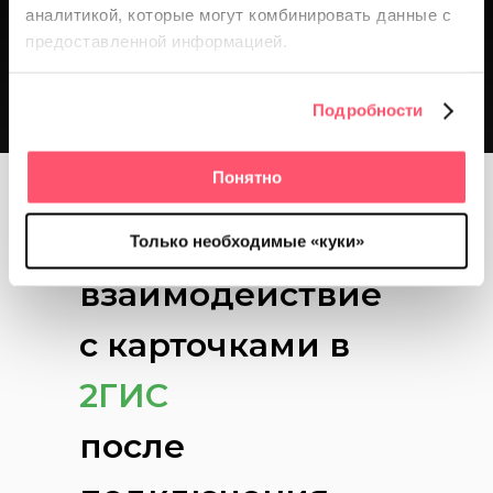
аналитикой, которые
могут комбинировать данные с
с точки зрения онлайн-
предоставленной информацией.
присутствия
Подробности
Понятно
Как изменилось
Только необходимые «куки»
взаимодействие
с карточками в
2ГИС
после