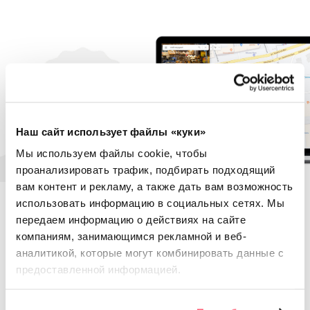
Наш сайт использует файлы «куки»
Мы используем файлы cookie, чтобы
проанализировать трафик, подбирать подходящий
вам контент и рекламу, а также дать вам возможность
использовать информацию в социальных сетях.
Мы
передаем информацию о действиях на сайте
КАК ПОДКЛЮЧЕНИЕ
компаниям, занимающимся рекламной и веб-
ROCKETDATA ПОВЛИЯЛО
аналитикой, которые
могут комбинировать данные с
предоставленной информацией.
НА
КОЛИЧЕСТВО ЦЕЛЕВЫХ
ДЕЙСТВИЙ ПОЛЬЗОВАТЕЛЕЙ