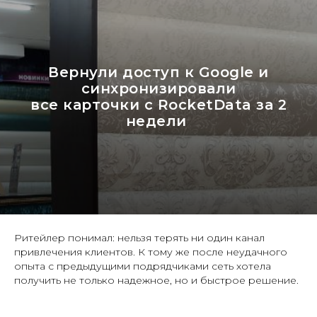
Вернули доступ к Google и
синхронизировали
все карточки с RocketData за 2
недели
Ритейлер понимал: нельзя терять ни один канал
привлечения клиентов. К тому же после неудачного
опыта с предыдущими подрядчиками сеть хотела
получить не только надежное, но и быстрое решение.