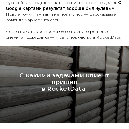
нужно было подтверждать, но никто этого не делал.
С
Google Картами результат вообще был нулевым.
Новые точки там так и не появились, — рассказывает
команда маркетинга сети.
Через некоторое время было принято решение
сменить подрядчика — и сеть подключила RocketData.
С какими задачами клиент
пришел
в RocketData