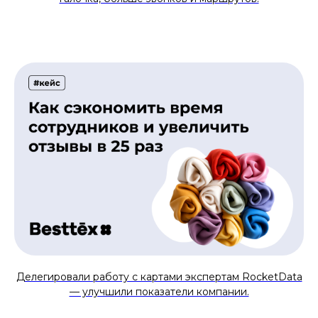
Делегировали работу с картами экспертам RocketData
— улучшили показатели компании.