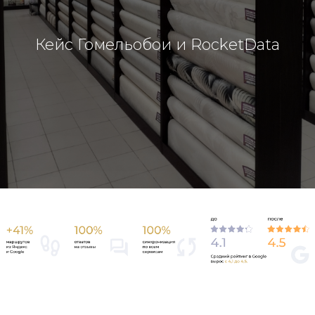
Кейс Гомельобои и RocketData