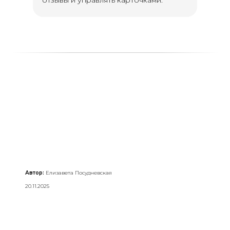
отзывы и управлять карточками.
Автор:
Елизавета Посудневская
20.11.2025
Протестируйте