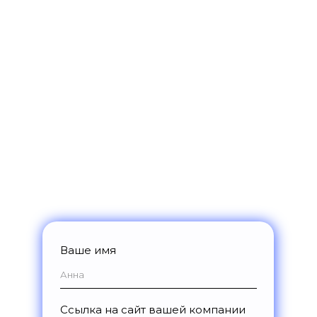
RocketData бесплатно
Получите доступ к возможностям
платформы на 14 дней:
Разберем ваши цели и задачи,
подберем подходящий набор
инструментов
Подготовим индивидуальное
предложение по стоимости
Откроем доступ к демо-версии
платформы на 14 дней
Ваше имя
Ссылка на сайт вашей компании