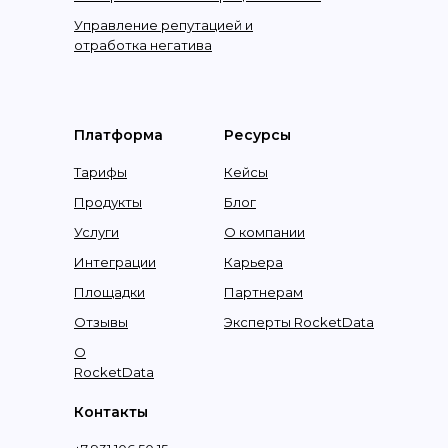
Управление репутацией и
отработка негатива
Платформа
Ресурсы
Тарифы
Кейсы
Продукты
Блог
Услуги
О компании
Интеграции
Карьера
Площадки
Партнерам
Отзывы
Эксперты RocketData
О
RocketData
Контакты