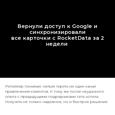
Вернули доступ к Google и
синхронизировали
все карточки с RocketData за 2
недели
Ритейлер понимал: нельзя терять ни один канал
привлечения клиентов. К тому же после неудачного
опыта с предыдущими подрядчиками сеть хотела
получить не только надежное, но и быстрое решение.