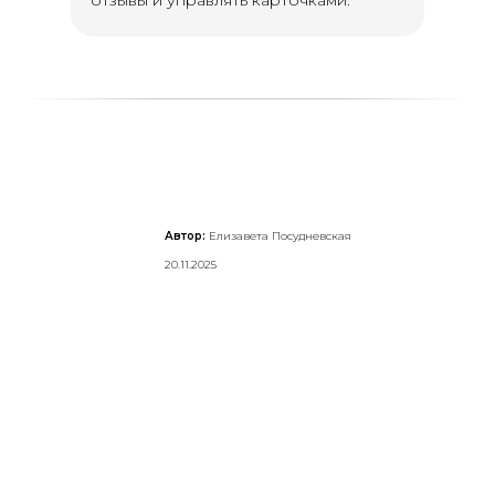
отзывы и управлять карточками.
Автор:
Елизавета Посудневская
20.11.2025
Протестируйте
RocketData бесплатно
Получите доступ к возможностям
платформы на 14 дней: