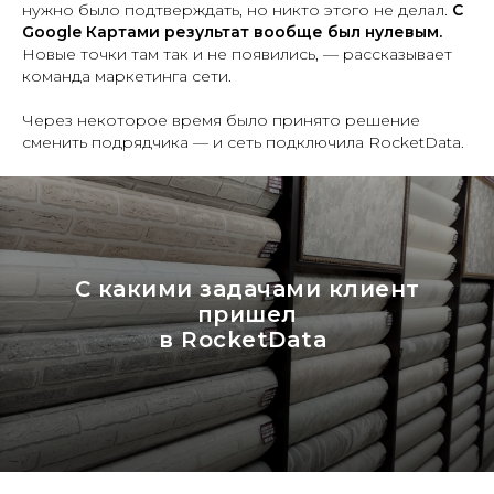
нужно было подтверждать, но никто этого не делал.
С
Google Картами результат вообще был нулевым.
Новые точки там так и не появились, — рассказывает
команда маркетинга сети.
Через некоторое время было принято решение
сменить подрядчика — и сеть подключила RocketData.
С какими задачами клиент
пришел
в RocketData