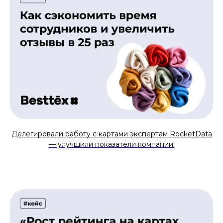
Делегировали работу с картами экспертам RocketData
— улучшили показатели компании.