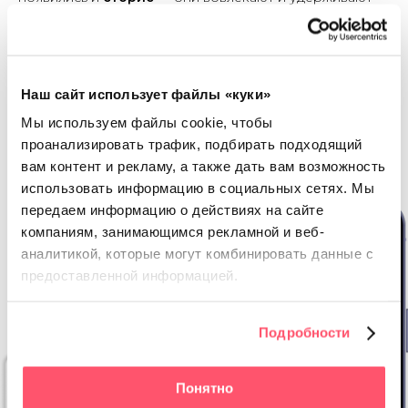
пользователей Яндекс Карт в профиле компании.
— Контент в сторис мы адаптируем из соцсетей, но
дублируем не все: акцент делаем в основном
на
действующих акционных предложениях, так как в
Наш сайт использует файлы «куки»
картах уже прогретая аудитория
, которая ищет
Мы используем файлы cookie, чтобы
локацию с намерением сделать покупку, —
рассказывает команда маркетинга сети.
проанализировать трафик, подбирать подходящий
вам контент и рекламу, а также дать вам возможность
использовать информацию в социальных сетях.
Мы
передаем информацию о действиях на сайте
компаниям, занимающимся рекламной и веб-
аналитикой, которые
могут комбинировать данные с
предоставленной информацией.
Подробности
Понятно