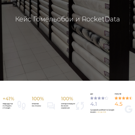
Кейс Гомельобои и RocketData